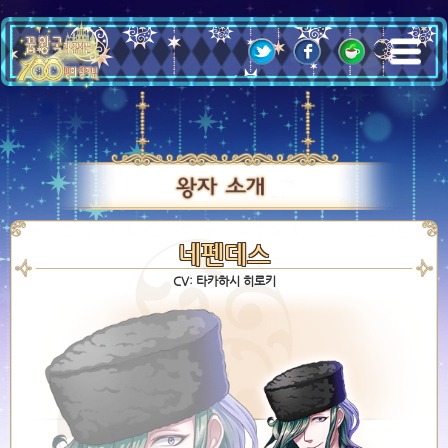
;
네펜데스
CV: 타카하시 히로키