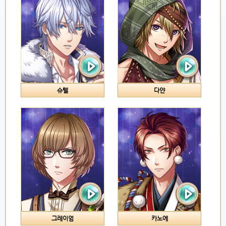
슈텔
다얀
그레이엄
카노에