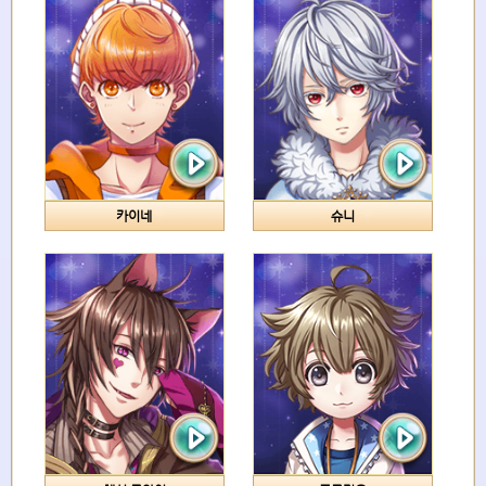
카이네
슈니