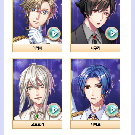
이리아
시구레
코토호기
세피르