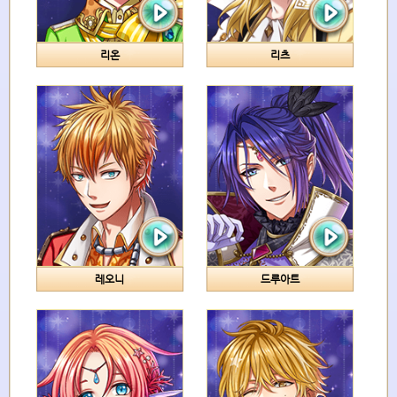
리온
리츠
레오니
드루아트