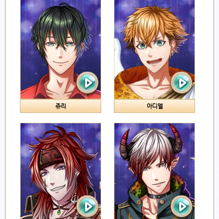
쥬리
아디엘