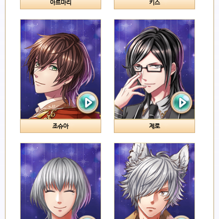
아르마리
키스
조슈아
제로