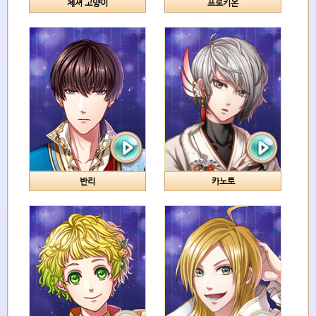
체셔 고양이
프로키온
반리
카노토