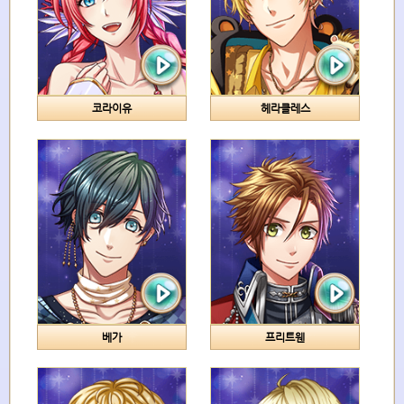
코라이유
헤라클레스
베가
프리트웬