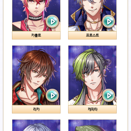
카를로
프로스트
리카
캐피타