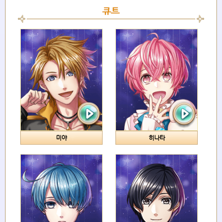
미야
히나타