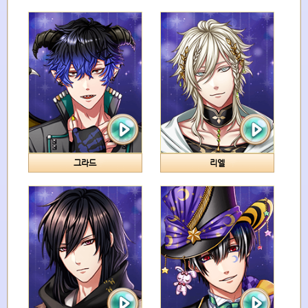
그라드
리엘