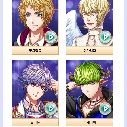
루그랑쥬
미카엘라
밀리온
아케디아