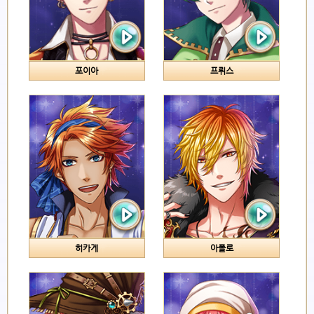
포이아
프뤼스
히카게
아폴로