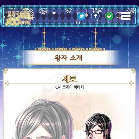
;
제로
CV: 코지마 히데키